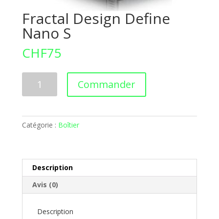
Fractal Design Define
Nano S
CHF
75
quantité
Commander
de
Fractal
Design
Define
Catégorie :
Boîtier
Nano
S
Description
Avis (0)
Description