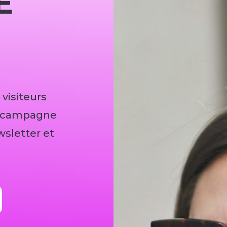
E
 visiteurs
ne campagne
wsletter et