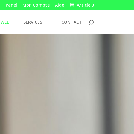
Panel
Mon Compte
Aide
Article 0
 WEB
SERVICES IT
CONTACT