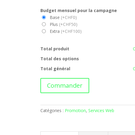
Budget mensuel pour la campagne
Base
(+CHF0)
Plus
(+CHF50)
Extra
(+CHF100)
Total produit
Total des options
Total général
quantité
Commander
de
Campagne
promo
Catégories :
Promotion
,
Services Web