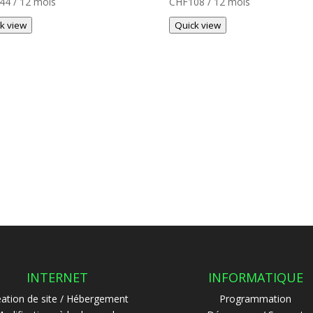
44
/ 12 mois
CHF
108
/ 12 mois
k view
Quick view
INTERNET
INFORMATIQUE
éation de site / Hébergement
Programmation