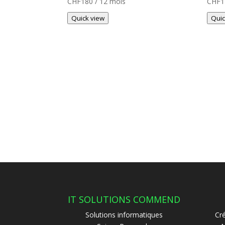
CHF
180
/ 12 mois
CHF
1
Quick view
Quic
IT SOLUTIONS COMMEND
Solutions informatiques
Cr