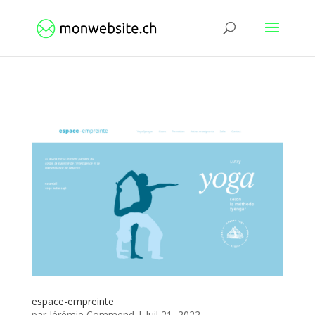
espace-empreinte
par
Jérémie Commend
|
Juil 21, 2022