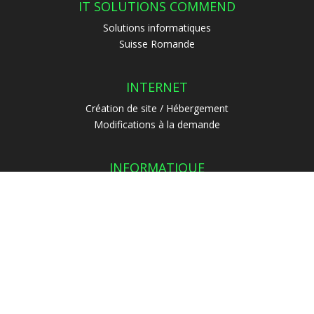
IT SOLUTIONS COMMEND
Solutions informatiques
Suisse Romande
INTERNET
Création de site / Hébergement
Modifications à la demande
INFORMATIQUE
Programmation
Dépannage / Support
CONTACT
079 944 28 70
info@monwebsite.ch